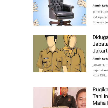
Admin Reda
TUNTAS.ID
Kabupaten 
Polemik t
Diduga
Jabata
Jakart
Admin Reda
JAKARTA, 
pejabat ese
Kota DKI…
Rugik
Tani I
Mafia 