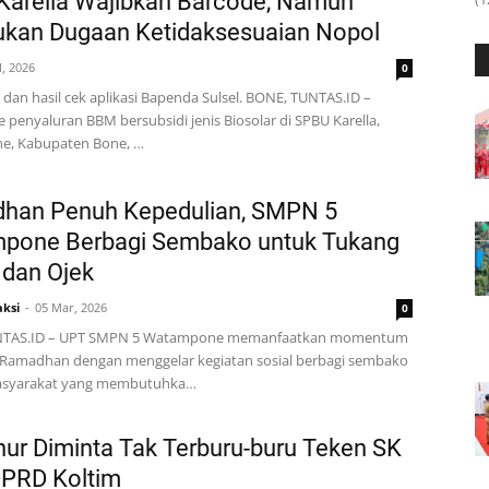
Karella Wajibkan Barcode, Namun
ukan Dugaan Ketidaksesuaian Nopol
l, 2026
0
 dan hasil cek aplikasi Bapenda Sulsel. BONE, TUNTAS.ID –
penyaluran BBM bersubsidi jenis Biosolar di SPBU Karella,
, Kabupaten Bone, …
han Penuh Kepedulian, SMPN 5
pone Berbagi Sembako untuk Tukang
 dan Ojek
ksi
05 Mar, 2026
0
NTAS.ID – UPT SMPN 5 Watampone memanfaatkan momentum
i Ramadhan dengan menggelar kegiatan sosial berbagi sembako
asyarakat yang membutuhka…
ur Diminta Tak Terburu-buru Teken SK
PRD Koltim