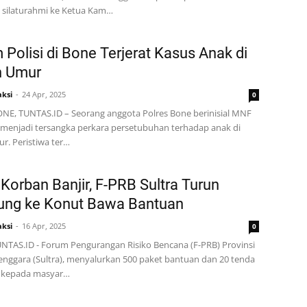
 silaturahmi ke Ketua Kam…
Polisi di Bone Terjerat Kasus Anak di
 Umur
ksi
24 Apr, 2025
0
BONE, TUNTAS.ID – Seorang anggota Polres Bone berinisial MNF
i menjadi tersangka perkara persetubuhan terhadap anak di
. Peristiwa ter…
 Korban Banjir, F-PRB Sultra Turun
ung ke Konut Bawa Bantuan
ksi
16 Apr, 2025
0
NTAS.ID - Forum Pengurangan Risiko Bencana (F-PRB) Provinsi
enggara (Sultra), menyalurkan 500 paket bantuan dan 20 tenda
 kepada masyar…