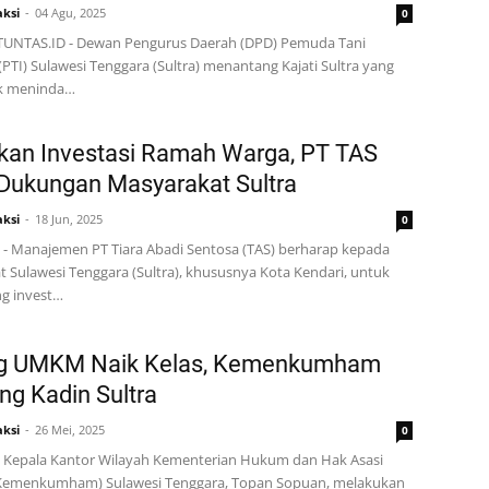
ksi
04 Agu, 2025
0
TUNTAS.ID - Dewan Pengurus Daerah (DPD) Pemuda Tani
(PTI) Sulawesi Tenggara (Sultra) menantang Kajati Sultra yang
k meninda…
kan Investasi Ramah Warga, PT TAS
Dukungan Masyarakat Sultra
ksi
18 Jun, 2025
0
- Manajemen PT Tiara Abadi Sentosa (TAS) berharap kepada
 Sulawesi Tenggara (Sultra), khususnya Kota Kendari, untuk
g invest…
g UMKM Naik Kelas, Kemenkumham
g Kadin Sultra
ksi
26 Mei, 2025
0
 Kepala Kantor Wilayah Kementerian Hukum dan Hak Asasi
Kemenkumham) Sulawesi Tenggara, Topan Sopuan, melakukan