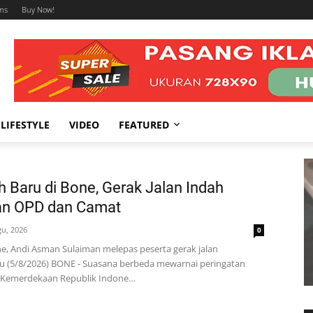
ms
Buy Now!
LIFESTYLE
VIDEO
FEATURED
h Baru di Bone, Gerak Jalan Indah
an OPD dan Camat
gu, 2026
0
e, Andi Asman Sulaiman melepas peserta gerak jalan
u (5/8/2026) BONE - Suasana berbeda mewarnai peringatan
 Kemerdekaan Republik Indone…