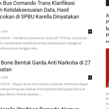
k Bus Comando Trans Klarifikasi
 Ketidaksesuaian Data, Hasil
A
okan di SPBU Karella Dinyatakan
P
i
M
l, 2026
0
P
AS.ID – Pemilik bus bernomor polisi DP 7779 AS, (Comando
Ad
di, memberikan klarifikasi terkait pemberitaan mengenai
endaraannya menggunaka…
 Bone Bentuk Garda Anti Narkoba di 27
atan
l, 2026
0
TAS.ID – Bupati Bone Andi Asman Sulaiman membuka Rapat
rdinasi Pimpinan Daerah (Forkopimda) Kabupaten Bone di
I
teya Riduni, Rumah Jabatan…
ko
Kr
(