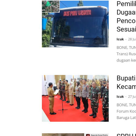
Pemili
Dugaan
Pencoc
Sesua
Icuk
28 Ju
BONE, TUNT
Trans) Rus
dugaan k
Bupati
Kecam
Icuk
27 Ju
BONE, TUN
Forum Koo
Baruga La