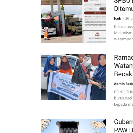
SPBU 
Ditem
Icuk
26 Ju
Kolase bus
Mekanisme 
Watampone
Ramad
Watam
Becak
Admin Reda
BONE, TU
bulan suc
kepada m
Gubern
PAW D