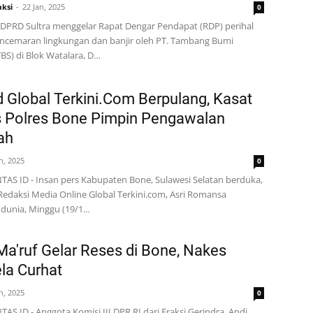
ksi
22 Jan, 2025
0
DPRD Sultra menggelar Rapat Dengar Pendapat (RDP) perihal
ncemaran lingkungan dan banjir oleh PT. Tambang Bumi
TBS) di Blok Watalara, D…
 Global Terkini.Com Berpulang, Kasat
s Polres Bone Pimpin Pengawalan
ah
n, 2025
0
AS ID - Insan pers Kabupaten Bone, Sulawesi Selatan berduka,
edaksi Media Online Global Terkini.com, Asri Romansa
 dunia, Minggu (19/1…
a'ruf Gelar Reses di Bone, Nakes
la Curhat
n, 2025
0
AS.ID - Anggota Komisi III DPR RI dari Fraksi Gerindra, Andi