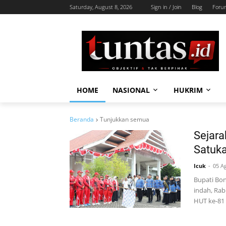
Saturday, August 8, 2026
Sign in / Join
Blog
Foru
HOME
NASIONAL
HUKRIM
Beranda
Tunjukkan semua
Sejara
Satuk
Icuk
05 A
Bupati Bon
indah, Rab
HUT ke-81