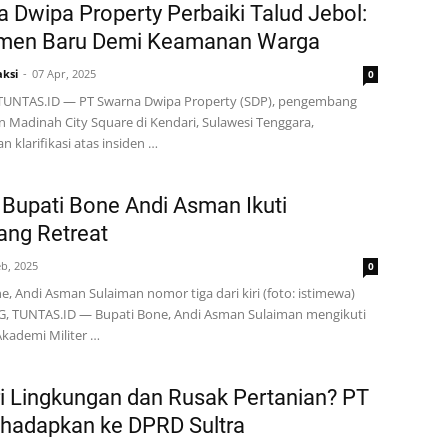
 Dwipa Property Perbaiki Talud Jebol:
men Baru Demi Keamanan Warga
ksi
07 Apr, 2025
0
TUNTAS.ID — PT Swarna Dwipa Property (SDP), pengembang
Madinah City Square di Kendari, Sulawesi Tenggara,
 klarifikasi atas insiden …
Bupati Bone Andi Asman Ikuti
ang Retreat
eb, 2025
0
e, Andi Asman Sulaiman nomor tiga dari kiri (foto: istimewa)
 TUNTAS.ID — Bupati Bone, Andi Asman Sulaiman mengikuti
 Akademi Militer …
 Lingkungan dan Rusak Pertanian? PT
hadapkan ke DPRD Sultra