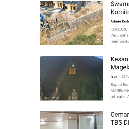
Swarna
Komit
Admin Reda
KENDARI, 
Perumahan 
memberikan
Kesan 
Magel
Icuk
23 F
Bupati Bon
MAGELANG,
retreat di
Cemari
TBS Di