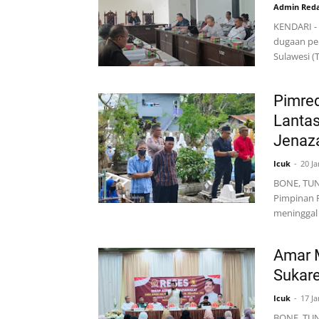
Admin Reda
KENDARI - 
dugaan pe
Sulawesi (
Pimred
Lanta
Jenaz
Icuk
20 Ja
BONE, TUNT
Pimpinan R
meninggal
Amar M
Sukare
Icuk
17 Ja
BONE, TUNT