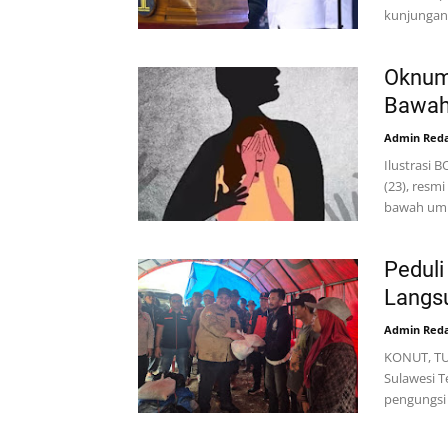
kunjungan
Oknum 
Bawah
Admin Reda
Ilustrasi 
(23), resm
bawah umur
Peduli
Langs
Admin Reda
KONUT, TU
Sulawesi T
pengungsi