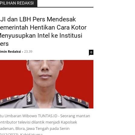
PILIHAN REDAKSI
JI dan LBH Pers Mendesak
emerintah Hentikan Cara Kotor
enyusupkan Intel ke Institusi
ers
min Redaksi
-
23.39
0
ptu Umbaran Wibowo TUNTAS.ID - Seorang mantan
ntributor televisi dilantik menjadi Kapolsek
adenan, Blora, Jawa Tengah pada Senin
12/12/2022). Kabid Huma…