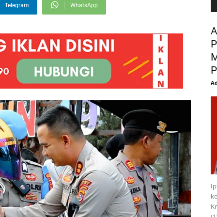
Telegram
WhatsApp
A
P
M
P
Ad
I
ko
Kr
(