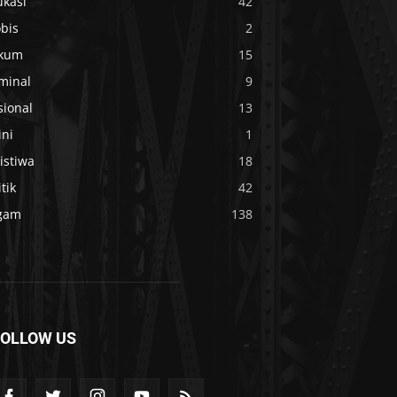
ukasi
42
bis
2
kum
15
minal
9
sional
13
ini
1
istiwa
18
itik
42
gam
138
FOLLOW US