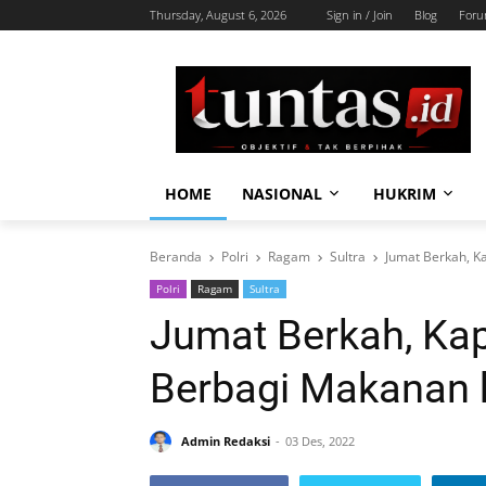
Thursday, August 6, 2026
Sign in / Join
Blog
For
HOME
NASIONAL
HUKRIM
Beranda
Polri
Ragam
Sultra
Jumat Berkah, K
Polri
Ragam
Sultra
Jumat Berkah, Kap
Berbagi Makanan 
Admin Redaksi
03 Des, 2022