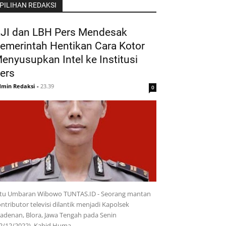
PILIHAN REDAKSI
JI dan LBH Pers Mendesak
emerintah Hentikan Cara Kotor
enyusupkan Intel ke Institusi
ers
min Redaksi
-
23.39
0
ptu Umbaran Wibowo TUNTAS.ID - Seorang mantan
ntributor televisi dilantik menjadi Kapolsek
adenan, Blora, Jawa Tengah pada Senin
12/12/2022). Kabid Huma…