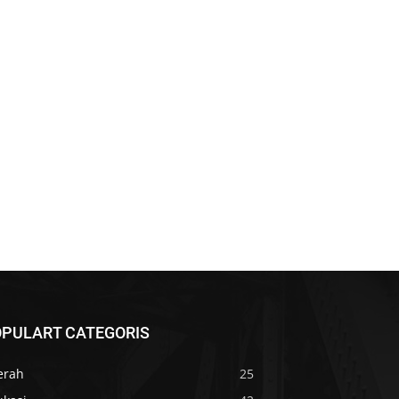
PULART CATEGORIS
erah
25