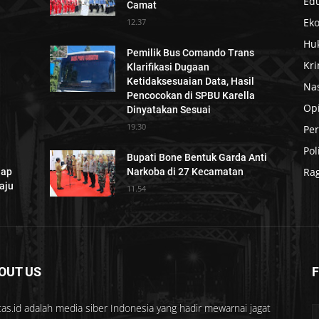
Ed
Camat
Eko
12.37
Hu
Pemilik Bus Comando Trans
Kri
Klarifikasi Dugaan
Ketidaksesuaian Data, Hasil
Na
Pencocokan di SPBU Karella
Op
Dinyatakan Sesuai
19.30
Per
Pol
Bupati Bone Bentuk Garda Anti
Ra
iap
Narkoba di 27 Kecamatan
aju
11.54
OUT US
as.id adalah media siber Indonesia yang hadir mewarnai jagat