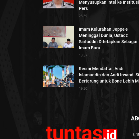
Menyusupkan Intel ke Institusi
Pers
23.39
Imam Kelurahan Jeppe'e
Meninggal Dunia, Ustadz
Saifuddin Ditetapkan Sebagai
Imam Baru
13.37
Resmi Mendaftar, Andi
Islamuddin dan Andi Irwandi S
Bertarung untuk Bone Lebih M
19.30
AB
Tunt